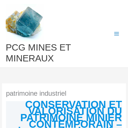
Aller
au
contenu
PCG MINES ET
MINERAUX
patrimoine industriel
CONSERVATION ET
VALORISATION DU
PATRIMOINE MINIER
CONTEMPORAIN –