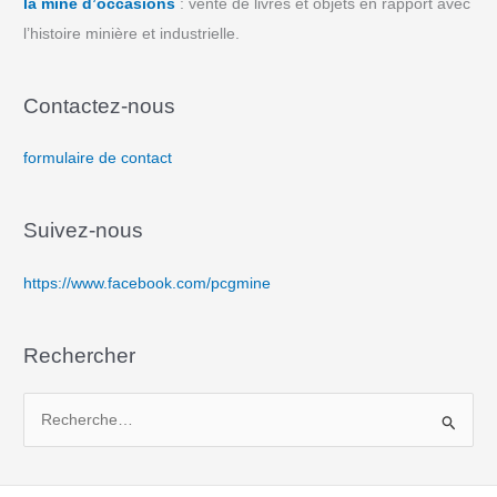
la mine d’occasions
: vente de livres et objets en rapport avec
l’histoire minière et industrielle.
Contactez-nous
formulaire de contact
Suivez-nous
https://www.facebook.com/pcgmine
Rechercher
R
e
c
h