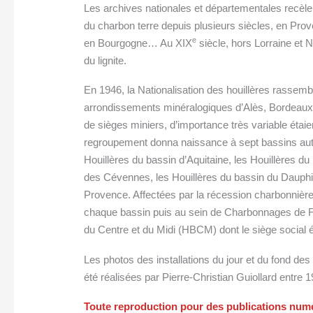
Les archives nationales et départementales recèlen
du charbon terre depuis plusieurs siècles, en Pro
e
en Bourgogne… Au XIX
siècle, hors Lorraine et 
du lignite.
En 1946, la Nationalisation des houillères rassemb
arrondissements minéralogiques d’Alès, Bordeaux,
de sièges miniers, d’importance très variable étai
regroupement donna naissance à sept bassins aut
Houillères du bassin d’Aquitaine, les Houillères du
des Cévennes, les Houillères du bassin du Dauphiné
Provence. Affectées par la récession charbonnière
chaque bassin puis au sein de Charbonnages de Fra
du Centre et du Midi (HBCM) dont le siège social ét
Les photos des installations du jour et du fond des
été réalisées par Pierre-Christian Guiollard entre 
Toute reproduction pour des publications numér