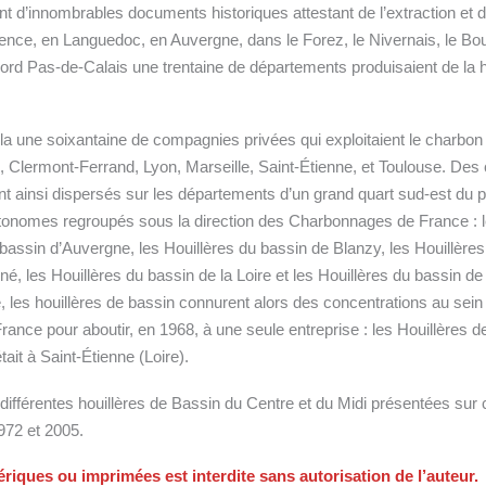
t d’innombrables documents historiques attestant de l’extraction et d
vence, en Languedoc, en Auvergne, dans le Forez, le Nivernais, le Bo
Nord Pas-de-Calais une trentaine de départements produisaient de la h
la une soixantaine de compagnies privées qui exploitaient le charbon
 Clermont-Ferrand, Lyon, Marseille, Saint-Étienne, et Toulouse. Des
ent ainsi dispersés sur les départements d’un grand quart sud-est du 
onomes regroupés sous la direction des Charbonnages de France : 
 bassin d’Auvergne, les Houillères du bassin de Blanzy, les Houillère
, les Houillères du bassin de la Loire et les Houillères du bassin de
, les houillères de bassin connurent alors des concentrations au se
nce pour aboutir, en 1968, à une seule entreprise : les Houillères d
ait à Saint-Étienne (Loire).
 différentes houillères de Bassin du Centre et du Midi présentées sur c
1972 et 2005.
iques ou imprimées est interdite sans autorisation de l’auteur.