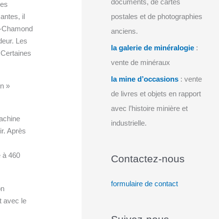
documents, de cartes
ies
ntes, il
postales et de photographies
nt-Chamond
anciens.
deur. Les
la galerie de minéralogie
:
. Certaines
vente de minéraux
la mine d’occasions
: vente
on »
de livres et objets en rapport
avec l’histoire minière et
machine
industrielle.
ir. Après
e à 460
Contactez-nous
formulaire de contact
on
t avec le