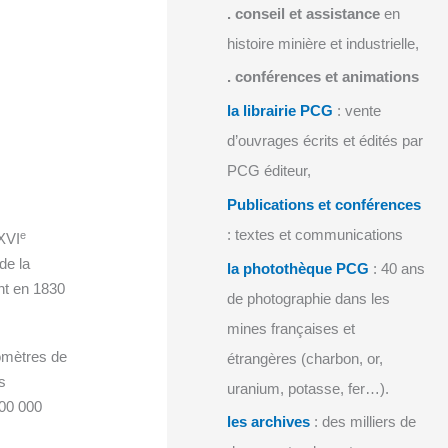
.
conseil et assistance
en
histoire minière et industrielle,
.
conférences et animations
la librairie PCG
: vente
d’ouvrages écrits et édités par
PCG éditeur,
Publications et conférences
: textes et communications
e
 XVI
de la
la photothèque PCG
: 40 ans
nt en 1830
de photographie dans les
mines françaises et
lomètres de
étrangères (charbon, or,
s
uranium, potasse, fer…).
500 000
les archives
: des milliers de