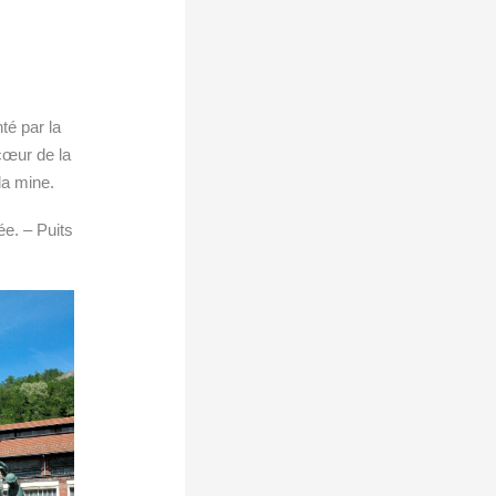
Puits de la chana 1986 - ©
PCG
PCG
 1983 - ©
té par la
 cœur de la
la mine.
e. – Puits
Puits Couriot, la machine
mpresseur,
Puits Couriot, la mac
d'extraction, 1983
CG
d'extraction, 198