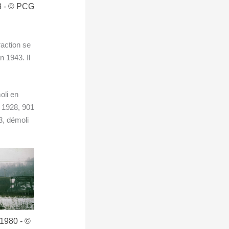
r
:
raction se
n 1943. Il
oli en
n 1928, 901
3, démoli
2 Puits Gruner, 198