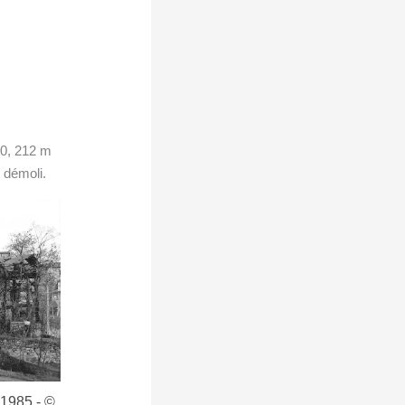
80, 212 m
 démoli.
 1985 - ©