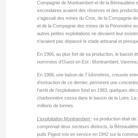
Compagnie de Montrambert et de la Béreaudière e
secondaires avaient des réserves et des productions
s’agissait des mines du Cros, de la Compagnie de
et de la Compagnie des mines de la Péronnière ave
autres petites exploitations ne devaient leur exist
n’avaient pas dépassé le stade artisanal et presque
En 1966, au plus fort de sa production, le bassin ét
nommées d’Ouest en Est : Montrambert, Varenne, C
En 1968, une liaison de 7 kilomètres, creusée entre
d’extraction de ce dernier, permirent une concentra
l’arrêt de l’exploitation fond en 1983, quelques déc
charbonnière cessa dans le bassin de la Loire. La 
millions de tonnes.
L’exploitation Montrambert
: sa production était d
comprenait deux secteurs distincts, la Béreaudière
puits Pigeot mis en service en 1942 sur la commune