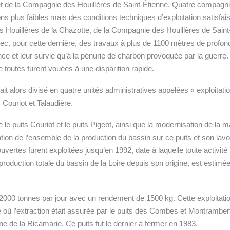
t de la Compagnie des Houillères de Saint-Étienne. Quatre compagn
 plus faibles mais des conditions techniques d’exploitation satisfaisa
s Houillères de la Chazotte, de la Compagnie des Houillères de Sai
c, pour cette dernière, des travaux à plus de 1100 mètres de profon
ence et leur survie qu’à la pénurie de charbon provoquée par la guerre
 toutes furent vouées à une disparition rapide.
ait alors divisé en quatre unités administratives appelées « exploitati
ouriot et Talaudière.
 le puits Couriot et le puits Pigeot, ainsi que la modernisation de la 
tion de l’ensemble de la production du bassin sur ce puits et son lavo
ouvertes furent exploitées jusqu’en 1992, date à laquelle toute activité
production totale du bassin de la Loire depuis son origine, est estimé
e 2000 tonnes par jour avec un rendement de 1500 kg. Cette exploitati
 où l’extraction était assurée par le puits des Combes et Montramber
 de la Ricamarie. Ce puits fut le dernier à fermer en 1983.