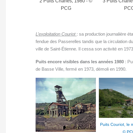
rles, 1980 - ©
3 Puits Charles, 1984 - ©
PC
PCG
PCG
L’exploitation Couriot
: sa production journalière é
fendue des Passerelles tandis que la circulation du 
ville de Saint-Étienne. Il cessa son activité en 19
Puits encore visibles dans les années 1980
: Pu
de Basse Ville, fermé en 1973, démoli en 1990.
Puits Couriot, le musée, 2014 -
© PCG