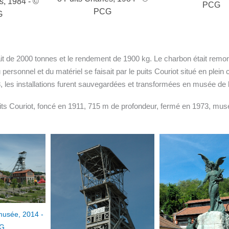
PCG
G
Puits de la chana
PCG
tait de 2000 tonnes et le rendement de 1900 kg. Le charbon était remon
personnel et du matériel se faisait par le puits Couriot situé en plein
73, les installations furent sauvegardées et transformées en musée de 
its Couriot, foncé en 1911, 715 m de profondeur, fermé en 1973, musé
Puits Couriot, le co
1983 - © P