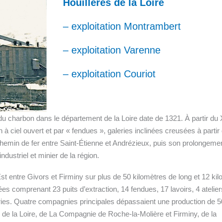
Houillères de la Loire
– exploitation Montrambert
– exploitation Varenne
– exploitation Couriot
u charbon dans le département de la Loire date de 1321. À partir du
n à ciel ouvert et par « fendues », galeries inclinées creusées à partir 
hemin de fer entre Saint-Étienne et Andrézieux, puis son prolongeme
dustriel et minier de la région.
t entre Givors et Firminy sur plus de 50 kilomètres de long et 12 ki
ées comprenant 23 puits d’extraction, 14 fendues, 17 lavoirs, 4 atelier
eries. Quatre compagnies principales dépassaient une production de 
s de la Loire, de La Compagnie de Roche-la-Molière et Firminy, de la