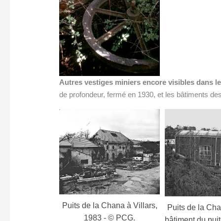
Autres vestiges miniers encore visibles dans l
de profondeur, fermé en 1930, et les bâtiments des
hana à Villars,
Puits de la Chana à Villars,
puits Combelib
- © PCG.
bâtiment du puits n°2, 1983 -